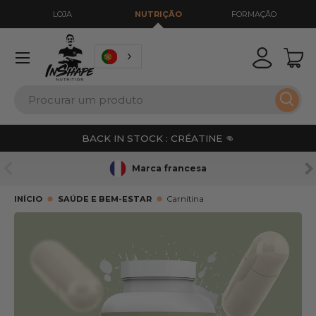
LOJA
NUTRIÇÃO
FORMAÇÃO
IR PARA O CONTEÚDO
Menu
Iniciar se
Ces
Pesquisar
Pesqu
BACK IN STOCK : CRÉATINE 👊
ANTERIOR
SE
Marca francesa
INÍCIO
SAÚDE E BEM-ESTAR
Carnitina
IR PARA INFORMAÇÕES SOBRE O PRODUTO