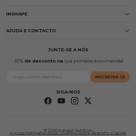
INSHAPE
AJUDA E CONTACTO
JUNTE-SE A NÓS
-10%
de desconto na
sua primeira encomenda!
Correio eletrónico
INSCREVER-SE
SIGA-NOS
Facebook
YouTube
Instagram
Twitter
© 2026
Inshape Nutrition
.
A nossa história
Receitas
Conselhos sobre desporto e saúde