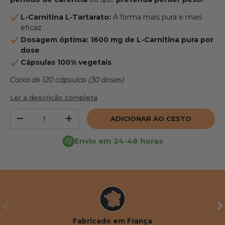
L-Carnitina L-Tartarato:
A forma mais pura e mais
eficaz
Dosagem óptima: 1600 mg de L-Carnitina pura por
dose
Cápsulas 100% vegetais
Caixa de 120 cápsulas (30 doses)
Ler a descrição completa
Quantidade
ADICIONAR AO CESTO
REDUZIR A QUANTIDADE
AUMENTAR A QUANTIDADE
Envio em 24-48 horas
ANTERIOR
SE
Fabricado em França