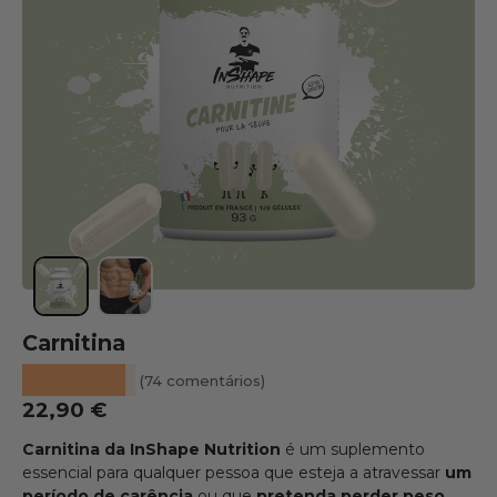
Carregar a imagem 1 na vista de galeria
Carregar a imagem 2 na vista de galeria
Carnitina
★★★★★
(74 comentários)
Preço normal
22,90 €
Carnitina da InShape Nutrition
é um suplemento
essencial para qualquer pessoa que esteja a atravessar
um
período de carência
ou que
pretenda perder peso.