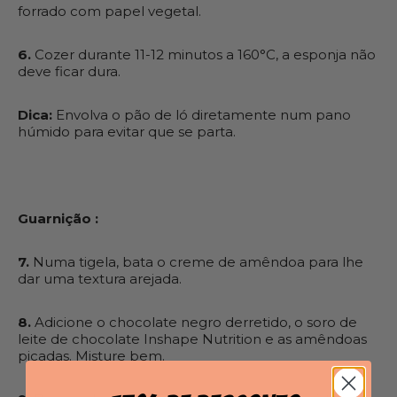
forrado com papel vegetal.
6.
Cozer
durante 11-12 minutos a
160°C
, a esponja não
deve ficar dura.
Dica:
Envolva o pão de ló diretamente num pano
húmido para evitar que se parta.
Guarnição :
7.
Numa tigela, bata o creme de amêndoa para lhe
dar uma textura arejada.
8.
Adicione o chocolate negro derretido, o soro de
leite de chocolate Inshape Nutrition e as amêndoas
picadas. Misture bem.