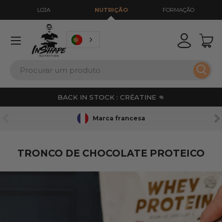
LOJA
NUTRIÇÃO
FORMAÇÃO
IR PARA O CONTEÚDO
Menu
Iniciar se
Ces
Pesquisar
Pesqu
BACK IN STOCK : CRÉATINE 👊
ANTERIOR
SE
Marca francesa
TRONCO DE CHOCOLATE PROTEICO