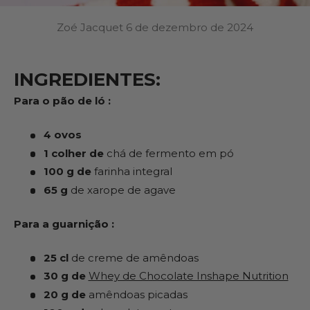
Zoé Jacquet
6 de dezembro de 2024
INGREDIENTES:
Para o pão de ló :
4 ovos
1 colher de
chá de fermento em pó
100 g de
farinha integral
65 g
de xarope de agave
Para a guarnição :
25 cl
de creme de amêndoas
30 g de
Whey de Chocolate Inshape Nutrition
20 g de
amêndoas picadas