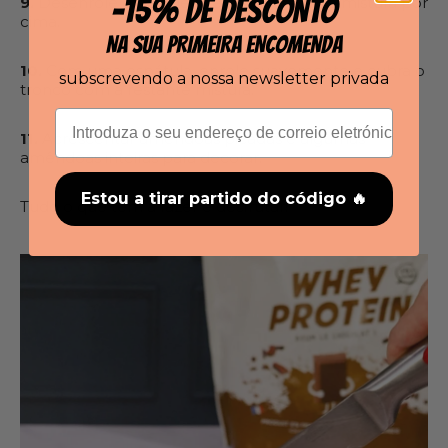
-15% DE DESCONTO
9.
Desenrole o pão de ló e espalhe 3/4 da mistura por
cima.
NA SUA PRIMEIRA ENCOMENDA
10.
Com uma espátula, enrole suavemente e cubra o
subscrevendo a nossa newsletter privada
tronco com a restante mistura.
Correio eletrónico
11.
Acrescentar amêndoas picadas e algumas
amêndoas inteiras para decorar.
Estou a tirar partido do código 🔥
Tudo o que tem a fazer é desfrutar!