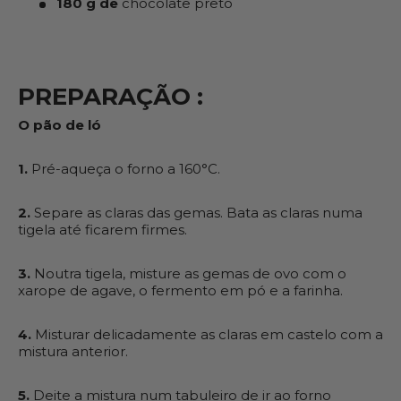
180 g de
chocolate preto
PREPARAÇÃO :
O pão de ló
1.
Pré-aqueça o forno a 160°C
.
2.
Separe as claras das gemas. Bata as claras numa
tigela até ficarem firmes.
3.
Noutra tigela, misture as gemas de ovo com o
xarope de agave, o fermento em pó e a farinha.
4.
Misturar delicadamente as claras em castelo com a
mistura anterior.
5.
Deite a mistura num tabuleiro de ir ao forno