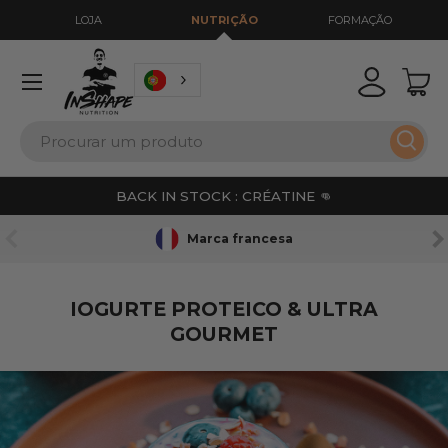
LOJA
NUTRIÇÃO
FORMAÇÃO
IR PARA O CONTEÚDO
Menu
Iniciar se
Ces
Pesquisar
Pesqu
BACK IN STOCK : CRÉATINE 👊
ANTERIOR
SE
Marca francesa
IOGURTE PROTEICO & ULTRA
GOURMET