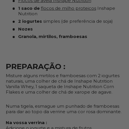
Flocos de aveia Inshape Nutrition
1 saco de
flocos de milho proteicos
Inshape
Nutrition
2
iogurtes
simples (de preferência de soja)
Nozes
Granola, mirtilos, framboesas
PREPARAÇÃO :
Misture alguns mirtilos e framboesas com 2 iogurtes
naturais, uma colher de chá de Inshape Nutrition
Vanilla Whey, 1 saqueta de Inshape Nutrition Corn
Flakes e uma colher de chá de xarope de agave.
Numa tigela, esmague um punhado de framboesas
para dar ao topo da verrine uma cor rosa dominante.
Na vossa verrina :
Adicione o iogurte e a mistura de frutos.