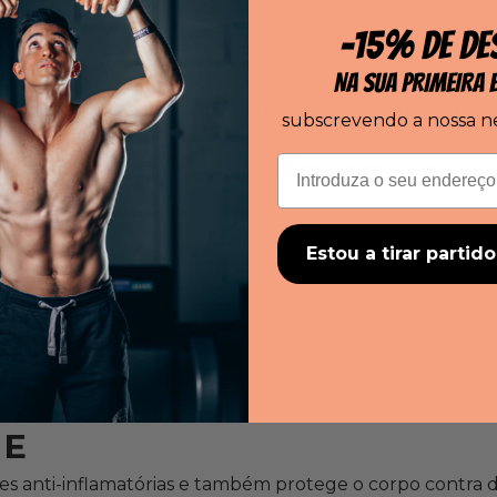
-15% DE DE
 C
NA SUA PRIMEIRA
mento celular, reduz a fadiga e reforça a imunidade.
subscrevendo a nossa n
Correio eletrónico
m vitamina C:
pimentos, brócolos, couve, salsa, limão.
 D
Estou a tirar partid
sos, músculos e dentes.
 vitamina D :
abacate, cogumelos.
 E
 anti-inflamatórias
e também protege o corpo contra 