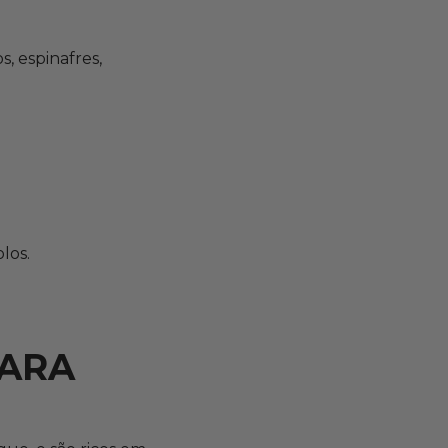
s, espinafres,
los.
PARA