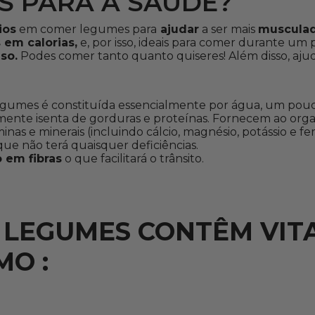
S PARA A SAÚDE?
ios
em comer legumes para
ajudar
a ser mais
muscula
 em calorias,
e, por isso, ideais para comer durante um
so.
Podes comer tanto quanto quiseres! Além disso, aju
egumes é constituída essencialmente por água, um pouc
amente isenta de gorduras e proteínas. Fornecem ao or
nas e minerais (incluindo cálcio, magnésio, potássio e ferr
que não terá quaisquer deficiências.
o em fibras
o que facilitará o trânsito.
 LEGUMES CONTÊM VIT
MO :