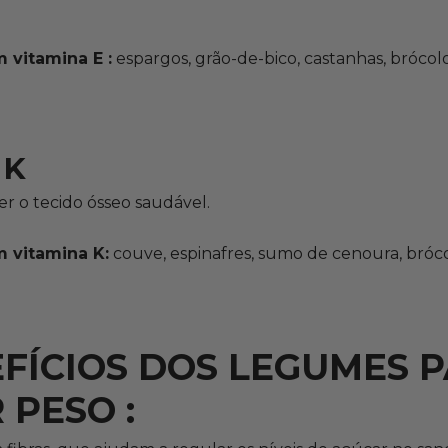
 vitamina E :
espargos, grão-de-bico, castanhas, brócolo
 K
r o tecido ósseo saudável.
m vitamina K:
couve, espinafres, sumo de cenoura, bróco
FÍCIOS DOS LEGUMES 
PESO :