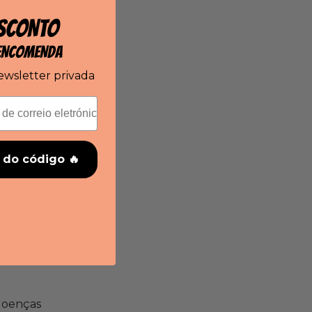
SCONTO
 ENCOMENDA
ewsletter privada
o do código 🔥
doenças