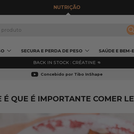
NUTRIÇÃO
P
SO
SECURA E PERDA DE PESO
SAÚDE E BEM-
BACK IN STOCK : CRÉATINE 👊
Concebido por Tibo InShape
 É QUE É IMPORTANTE COMER L