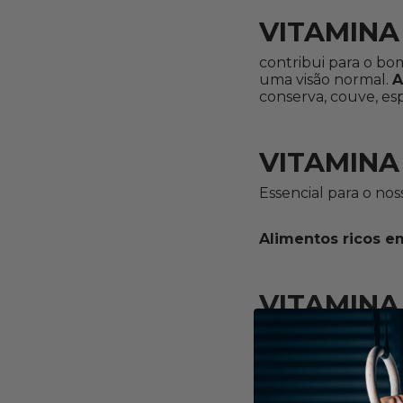
VITAMINA
contribui para o bo
uma visão normal.
A
conserva, couve, es
VITAMINA
Essencial para o nos
Alimentos ricos e
VITAMINA
Limita os riscos card
Alimentos ricos e
lentilhas, couve-flor