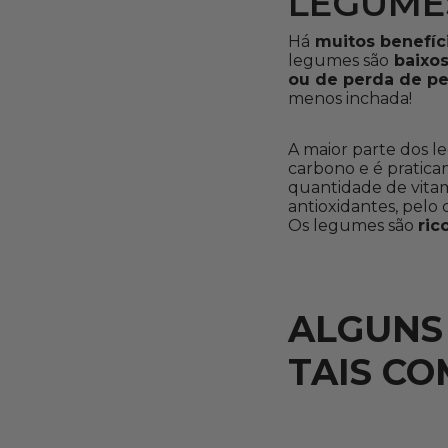
LEGUME
Há
muitos benefíc
legumes são
baixos
ou de perda de pe
menos inchada!
A maior parte dos l
carbono e é pratic
quantidade de vitami
antioxidantes, pelo 
Os legumes são
ric
ALGUNS
TAIS CO