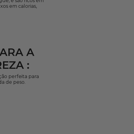
ue, e são ricos em
os em calorias,
PARA A
EZA :
ão perfeita para
da de peso.