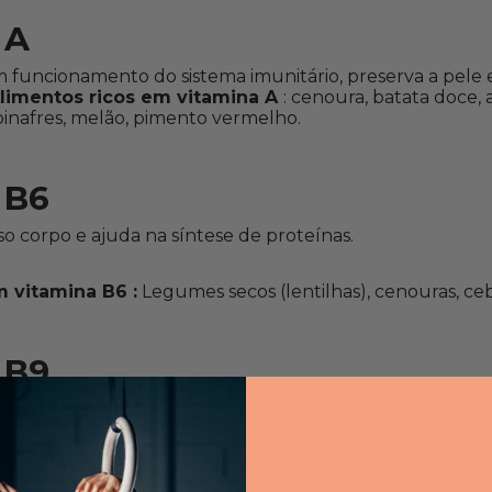
 A
m funcionamento do sistema imunitário, preserva a pele
limentos ricos em vitamina A
: cenoura, batata doce,
pinafres, melão, pimento vermelho.
 B6
so corpo e ajuda na síntese de proteínas.
m vitamina B6 :
Legumes secos (lentilhas), cenouras, ceb
 B9
iovasculares.
m vitamina B9 :
Couves-de-bruxelas, feijão cozido, feijão
.