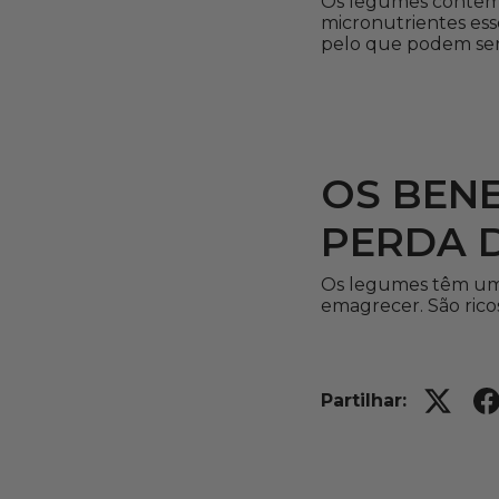
Os legumes contêm f
micronutrientes ess
pelo que podem ser
OS BENE
PERDA D
Os legumes têm um e
emagrecer. São rico
Partilhar: