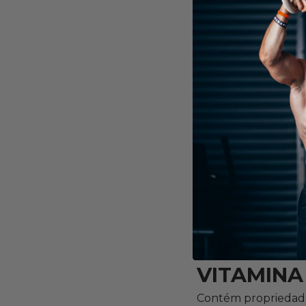
VITAMINA
combate o envelheci
Alimentos ricos e
VITAMINA
Essencial para os os
Alimentos ricos em
VITAMINA
Contém propriedades