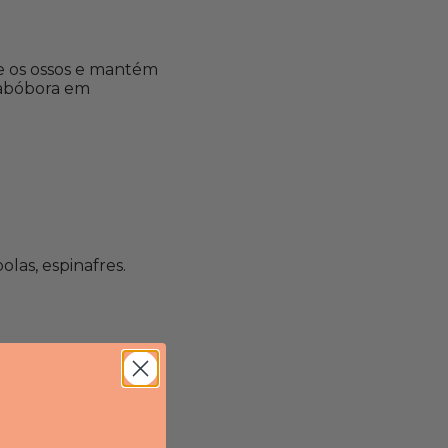
 e os ossos e mantém
 abóbora em
olas, espinafres.
-frade, brócolos,