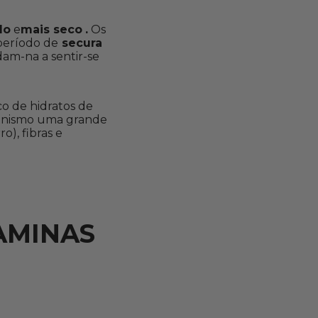
do
e
mais seco
.
Os
 período de
secura
dam-na a sentir-se
o de hidratos de
ganismo uma grande
o), fibras e
AMINAS