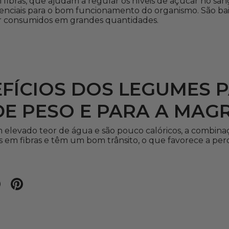
ibras, que ajudam a regular os níveis de açúcar no sang
enciais para o bom funcionamento do organismo. São baix
 consumidos em grandes quantidades.
FÍCIOS DOS LEGUMES 
E PESO E PARA A MAGR
levado teor de água e são pouco calóricos, a combinaç
s em fibras e têm um bom trânsito, o que favorece a per